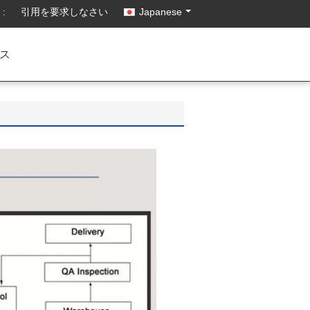
引用を要求しなさい
Japanese
:
ス
。