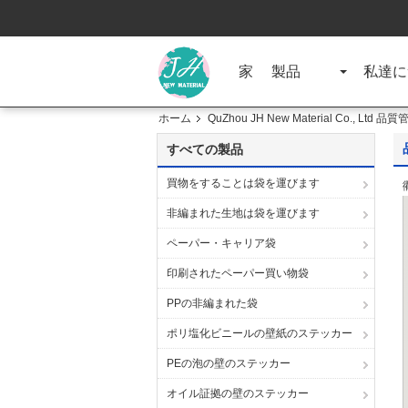
家
製品
私達に
ホーム
QuZhou JH New Material Co., Ltd 品
すべての製品
買物をすることは袋を運びます
非編まれた生地は袋を運びます
ペーパー・キャリア袋
印刷されたペーパー買い物袋
PPの非編まれた袋
ポリ塩化ビニールの壁紙のステッカー
PEの泡の壁のステッカー
オイル証拠の壁のステッカー