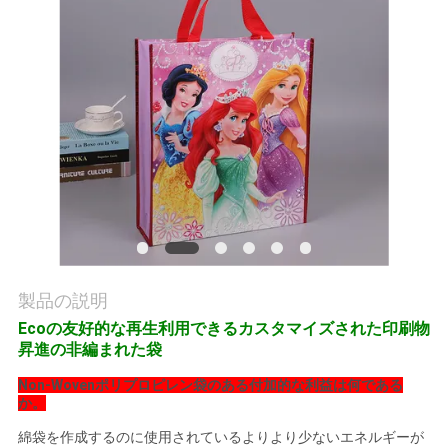
私
達
に
連
絡
し
な
製品の説明
さ
Ecoの友好的な再生利用できるカスタマイズされた印刷物
昇進の非編まれた袋
い
Non-Wovenポリプロピレン袋のある付加的な利益は何である
か。
ニ
綿袋を作成するのに使用されているよりより少ないエネルギーが