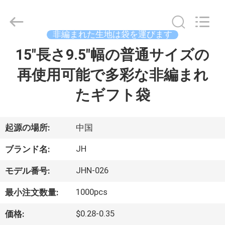
supplier.
Copyright
©
2021
-
非編まれた生地は袋を運びます
2025
QuZhou
JH
15"長さ9.5"幅の普通サイズの
家
New
Material
Co.,
再使用可能で多彩な非編まれ
Ltd.
All
製
Rights
たギフト袋
Reserved.
品
起源の場所:
中国
私
JH
ブランド名:
達
JHN-026
モデル番号:
に
1000pcs
最小注文数量:
つ
$0.28-0.35
価格: