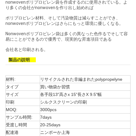
nonwovenポリプロピレン袋を作成するのに使用されている。よ
ュ
り多くの会社がnonwovenを作り出し始めれば
ー
ポリプロピレン材料、そして汚染物質は減らすことができ、
nonwovenポリプロピレンはさらにもっと環境に優しくなる。
ス
Nonwovenポリプロピレン袋は多くの異なった色作るでそして容
易にことができるので優秀で、現実的な昇進項目である
会社名と印刷される。
引
製品の説明
用
を
材料:
リサイクルされた非編まれたpolypropelyne
要
タイプ
買い物袋か習慣
サイズ
各手段13"高さx 15"長さX 9.5"幅
求
印刷
シルクスクリーンの印刷
MOQ:
3000pcs
し
サンプル時間:
7days
な
受渡し時間
20-25days
配達港
ニンポーか上海