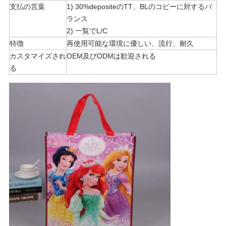
さ
支払の言葉
1) 30%depositeのTT、BLのコピーに対するバ
い
ランス
2) 一覧でL/C
特徴
再使用可能な環境に優しい、流行、耐久
地
カスタマイズされ
OEM及びODMは歓迎される
る
図
PRIVACY
POLICY