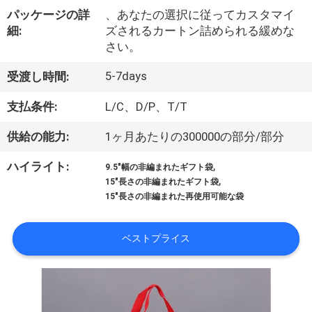
い
パッケージの詳
、あなたの選択に従ってカスタマイ
て
細:
ズされるカートン詰められる緩めな
さい。
工
5-7days
受渡し時間:
場
支払条件:
L/C、D/P、T/T
旅
供給の能力:
1ヶ月あたりの300000の部分/部分
行
,
ハイライト:
9.5"幅の非編まれたギフト袋
,
15"長さの非編まれたギフト袋
15"長さの非編まれた再使用可能な袋
品
質
ベストプライス
管
理