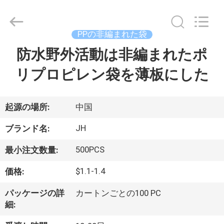
supplier.
Copyright
©
2021
-
PPの非編まれた袋
2026
QuZhou
JH
防水野外活動は非編まれたポ
家
New
Material
Co.,
リプロピレン袋を薄板にした
Ltd.
All
製
Rights
Reserved.
品
起源の場所:
中国
JH
ブランド名:
私
500PCS
最小注文数量:
達
$1.1-1.4
価格:
に
パッケージの詳
カートンごとの100 PC
つ
細: