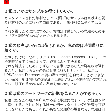
Q F
Q:私はいかにサンプルを得てもいいか。
カスタマイズされた印刷なしで、標準的なサンプルは点検する質
及び材料のために行って自由であるが、郵便料金はそうではな
い。
それを覆うために気にするか。貨物は作動している私達のためキ
ャリアの記述があればまたである集まる。
Q:私の順序はいかに出荷されるか。私の袋は時間通りに
着くか。
空気または明白なキャリア（UPS、Federal Express、TNT、）の
移動時間までに海によって、運賃によって決まる。
それを解決するためにまずないでき事ではあなたの郵送物が遅れ
ること、私達はあなたの為に勤勉に取り組む。但し、私達は
UPS/Federal Expressの出荷の遅れの責任を負わすことができな
い。保険、配達/署名の確認または保証された移動時間が要求され
たら、順序が置かれる前に私達を知らせなさい。
Q:私は私のアートワークの証拠を見ることができるか。
私達はあなたの順序を印刷する前に承認に電子メールの証拠を常
に提供する。それに対する唯一の例外はタイミングが検査を可能
にしないときである。それがあなたの順序の場合なら、私達は知