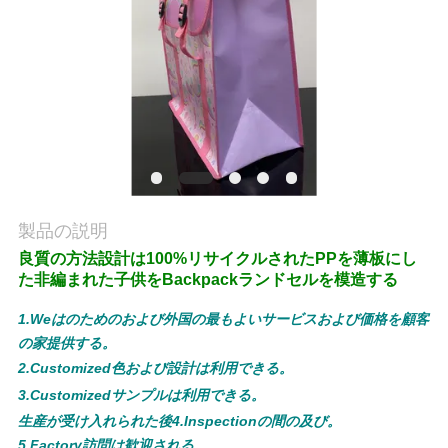
私
達
に
連
絡
製品の説明
し
良質の方法設計は100%リサイクルされたPPを薄板にし
な
た非編まれた子供をBackpackランドセルを模造する
さ
1.Weはのためのおよび外国の最もよいサービスおよび価格を顧客
の家提供する。
い
2.Customized色および設計は利用できる。
3.Customizedサンプルは利用できる。
生産が受け入れられた後4.Inspectionの間の及び。
ニ
5.Factory訪問は歓迎される。