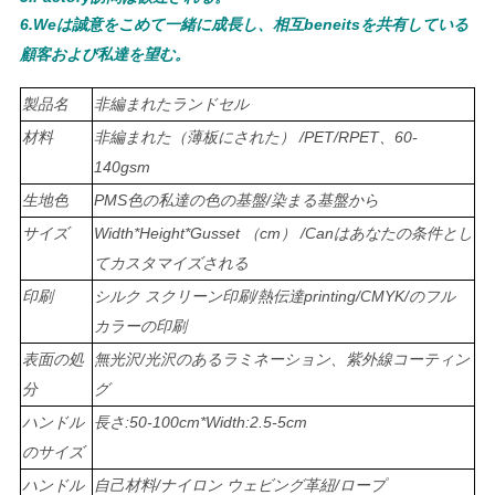
ュ
6.Weは誠意をこめて一緒に成長し、相互beneitsを共有している
顧客および私達を望む。
ー
製品名
非編まれたランドセル
ス
材料
非編まれた（薄板にされた） /PET/RPET、60-
140gsm
引
生地色
PMS色の私達の色の基盤/染まる基盤から
用
サイズ
Width*Height*Gusset （cm） /Canはあなたの条件とし
てカスタマイズされる
を
印刷
シルク スクリーン印刷/熱伝達printing/CMYK/のフル
要
カラーの印刷
求
表面の処
無光沢/光沢のあるラミネーション、紫外線コーティン
分
グ
し
ハンドル
長さ:50-100cm*Width:2.5-5cm
な
のサイズ
ハンドル
自己材料/ナイロン ウェビング革紐/ロープ