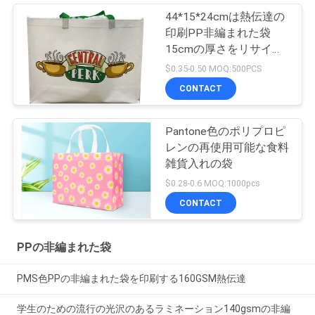
44*15*24cmは熱伝達の
印刷PP非編まれた袋
15cmの厚さをリサイク
ルする
$0.35-0.50 MOQ:500PCS
CONTACT
Pantone色のポリプロピ
レンの再使用可能な食料
雑貨入れの袋
$0.28-0.6 MOQ:1000pcs
CONTACT
PPの非編まれた袋
PMS色PPの非編まれた袋を印刷する160GSM熱伝達
学生のための流行の光沢のあるラミネーション140gsmの非編