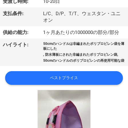
い
受渡し時間:
10-20日
て
支払条件:
L/C、D/P、T/T、ウェスタン・ユニ
オン
工
供給の能力:
1ヶ月あたりの1000000の部分/部分
場
ハイライト:
50cmのハンドルは非編まれたポリプロピレン袋を薄
板にした
旅
,
,
防水薄板にされた非編まれたポリプロピレン袋
50cmのハンドルのポリプロピレンの再使用可能な袋
行
ベストプライス
品
質
管
理