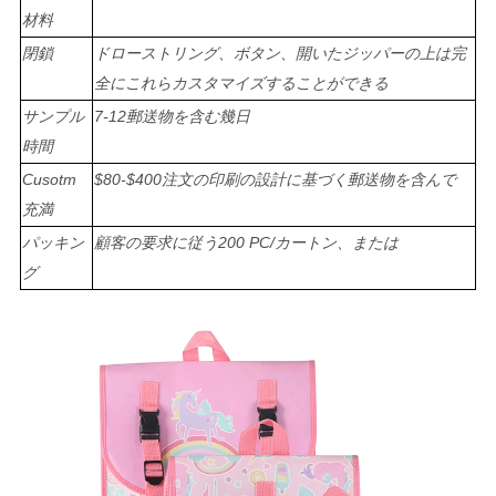
さ
材料
い
閉鎖
ドローストリング、ボタン、開いたジッパーの上は完
全にこれらカスタマイズすることができる
サンプル
7-12郵送物を含む幾日
地
時間
図
Cusotm
$80-$400注文の印刷の設計に基づく郵送物を含んで
充満
PRIVACY
パッキン
顧客の要求に従う200 PC/カートン、または
グ
POLICY