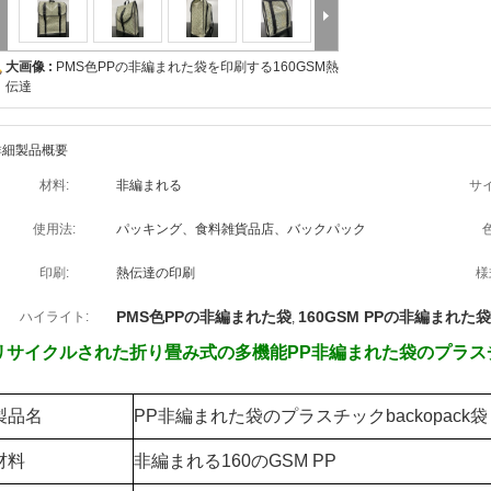
大画像 :
PMS色PPの非編まれた袋を印刷する160GSM熱
伝達
詳細製品概要
材料:
非編まれる
サイ
使用法:
パッキング、食料雑貨品店、バックパック
色
印刷:
熱伝達の印刷
様
PMS色PPの非編まれた袋
160GSM PPの非編まれた袋
ハイライト:
,
リサイクルされた折り畳み式の多機能PP非編まれた袋のプラス
製品名
PP非編まれた袋のプラスチックbackopack袋
材料
非編まれる160のGSM PP