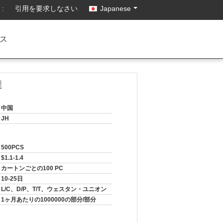
引用を要求しなさい
Japanese
:
ス
達
中国
JH
500PCS
$1.1-1.4
カートンごとの100 PC
10-25日
L/C、D/P、T/T、ウェスタン・ユニオン
1ヶ月あたりの1000000の部分/部分