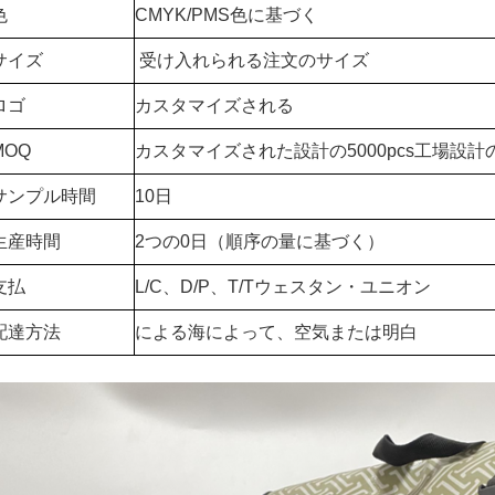
色
CMYK/PMS色に基づく
サイズ
受け入れられる注文のサイズ
ロゴ
カスタマイズされる
MOQ
カスタマイズされた設計の5000pcs工場設計
サンプル時間
10日
生産時間
2つの
0日（順序の量に基づく）
支払
L/C、D/P、T/Tウェスタン・ユニオン
配達方法
による海によって、空気または明白