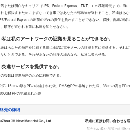
空気または明白なキャリア（UPS、Federal Express、TNT、）の移動時間まで
それを解決するためにまずないでき事ではあなたの郵送物が遅れること、私達はあな
UPS/Federal Expressの出荷の遅れの責任を負わすことができない。保険、配
ら、順序が置かれる前に私達を知らせなさい。
Q:私は私のアートワークの証拠を見ることができるか。
私達はあなたの順序を印刷する前に承認に電子メールの証拠を常に提供する。それに
しないときである。それがあなたの順序の場合なら、私達は知らせる。
Q:突進サービスを提供するか。
袋の複数は突進順序のために利用できる。
タグ:
15cmの厚さPPの非編まれた袋、PMS色PPの非編まれた袋、38cmの高さPP
60GSM PPの非編まれた袋
絡先の詳細
uZhou JH New Material Co., Ltd
私達に直接お問い合わせを