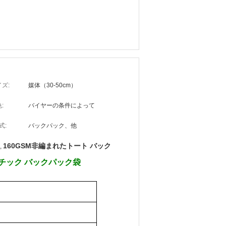
ズ:
媒体（30-50cm）
:
バイヤーの条件によって
式:
バックパック、他
160GSM非編まれたトート バック
,
チック バックパック袋