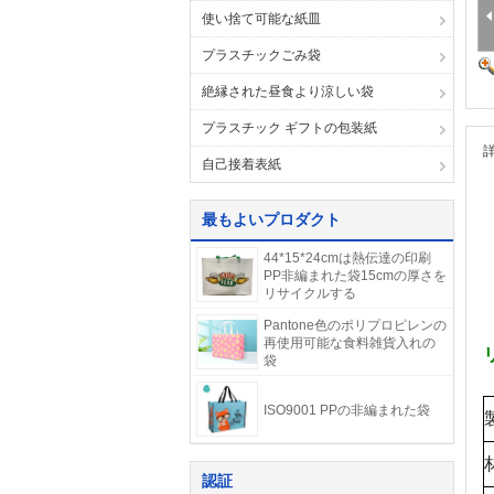
使い捨て可能な紙皿
プラスチックごみ袋
絶縁された昼食より涼しい袋
プラスチック ギフトの包装紙
自己接着表紙
最もよいプロダクト
44*15*24cmは熱伝達の印刷
PP非編まれた袋15cmの厚さを
リサイクルする
Pantone色のポリプロピレンの
再使用可能な食料雑貨入れの
袋
ISO9001 PPの非編まれた袋
認証