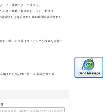
に海によって、運賃によって決まる。
たの為に勤勉に取り組む。但し、私達は
達/署名の確認または保証された移動時間が要求された
対する唯一の例外はタイミングが検査を可能に
,
,
の非編まれた袋
PMS色PPの非編まれた袋
送信