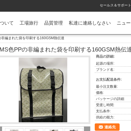
セールス＆サポート 
ついて
工場旅行
品質管理
私達に連絡しなさい
ニュー
Pの非編まれた袋を印刷する160GSM熱伝達
PMS色PPの非編まれた袋を印刷する160GSM熱伝
商品の詳細:
起源の場所:
ブランド名:
お支払配送条件:
最小注文数量:
価格:
パッケージの詳細:
受渡し時間:
支払条件:
供給の能力:
連絡先