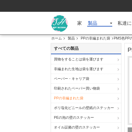
家
製品
私達に
ホーム
製品
PPの非編まれた袋
PMS色P
すべての製品
買物をすることは袋を運びます
非編まれた生地は袋を運びます
ペーパー・キャリア袋
印刷されたペーパー買い物袋
PPの非編まれた袋
ポリ塩化ビニールの壁紙のステッカー
PEの泡の壁のステッカー
オイル証拠の壁のステッカー