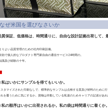
なぜ米国を選びなさいか
品質保証、低価格は、時間通りに、自由な設計証拠出荷して、
*よりよい品質管理のための社内印刷設備。
*有効で個人的なプロダクト専門家自由の通信サービス24時間の。
*知識及び経験の十年。
 F
Q:私はいかにサンプルを得てもいいか。
カスタマイズされた印刷なしで、標準的なサンプルは点検する質及び材料のために行
それを覆うために気にするか。貨物は作動している私達のためキャリアの記述があれ
Q:私の順序はいかに出荷されるか。私の袋は時間通りに着くか